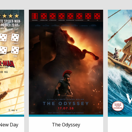
 New Day
The Odyssey