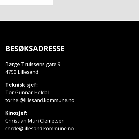
BESØKSADRESSE
Børge Trulssøns gate 9
4790 Lillesand
Teknisk sjef:
Tor Gunnar Heldal
torhel@lillesand.kommune.no
Kinosjef:
Christian Muri Clemetsen
chrcle@lillesand.kommune.no