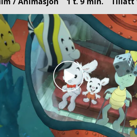
ilm / Animasjon
1 t. 9 min.
Tillatt