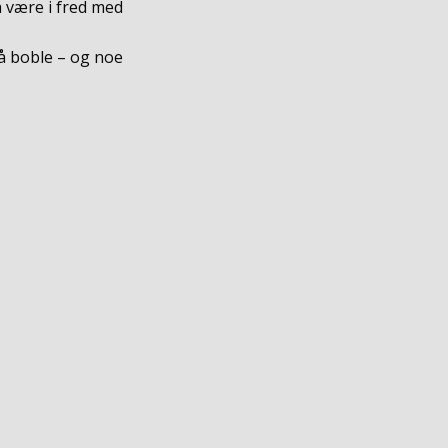
å være i fred med
å boble – og noe