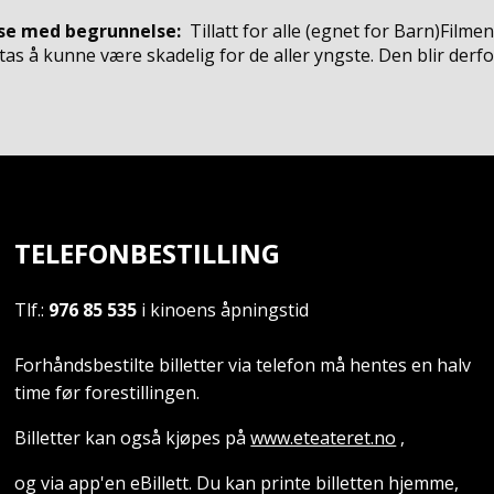
se med begrunnelse:
Tillatt for alle
(egnet for
Barn
)
Filmen
s å kunne være skadelig for de aller yngste. Den blir derfor t
TELEFONBESTILLING
Tlf.:
976 85 535
i kinoens åpningstid
Forhåndsbestilte billetter via telefon må hentes en halv
time før forestillingen.
Billetter kan også kjøpes på
www.eteateret.no
,
og via app'en eBillett. Du kan printe billetten hjemme,