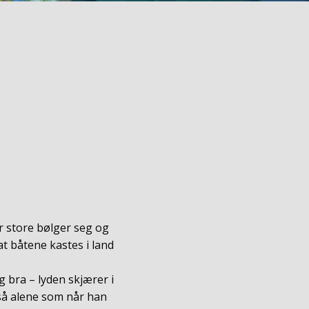
r store bølger seg og
at båtene kastes i land
g bra – lyden skjærer i
 så alene som når han