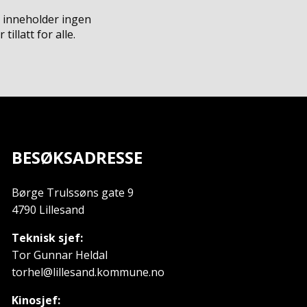
 inneholder ingen
illatt for alle.
BESØKSADRESSE
Børge Trulssøns gate 9
4790 Lillesand
Teknisk sjef:
Tor Gunnar Heldal
torhel@lillesand.kommune.no
Kinosjef: